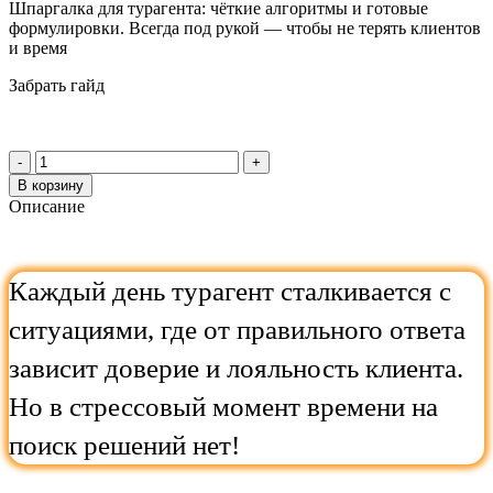
составляла
1
Шпаргалка для турагента: чёткие алгоритмы и готовые
2
формулировки. Всегда под рукой — чтобы не терять клиентов
490 ₽.
и время
990 ₽.
Забрать гайд
Количество
товара
В корзину
Гайд
Описание
«55
вопросов
турагента»
Каждый день турагент сталкивается с
ситуациями, где от правильного ответа
зависит доверие и лояльность клиента.
Но в стрессовый момент времени на
поиск решений нет!