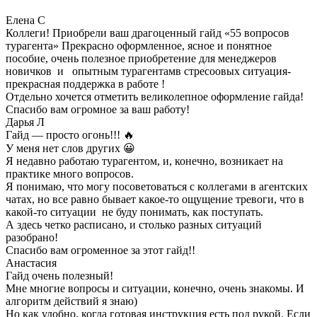
Елена С
Коллеги! Приобрели ваш драгоценный гайд «55 вопросов
турагента» Прекрасно оформленное, ясное и понятное
пособие, очень полезное приобретение для менеджеров
новичков и опытным турагентамв стресоовых ситуация-
прекрасная поддержка в работе !
Отдельно хочется отметить великолепное оформление гайда!
Спасибо вам огромное за ваш работу!
Дарья Л
Гайд — просто огонь!!! 🔥
У меня нет слов других 😀
Я недавно работаю турагентом, и, конечно, возникает на
практике много вопросов.
Я понимаю, что могу посоветоваться с коллегами в агентских
чатах, но все равно бывает какое-то ощущение тревоги, что в
какой-то ситуации не буду понимать, как поступать.
А здесь четко расписано, и столько разных ситуаций
разобрано!
Спасибо вам огроменное за этот гайд!!
Анастасия
Гайд очень полезный!
Мне многие вопросы и ситуации, конечно, очень знакомы. И
алгоритм действий я знаю)
Но как удобно, когда готовая инструкция есть под рукой. Если